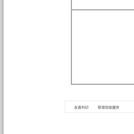
友善列印
新增到收藏夾
Copyright ©2012 國立彰化
50075 彰化市和調里工校街 1 號
( 1, Kung Hsiao Street, Chan