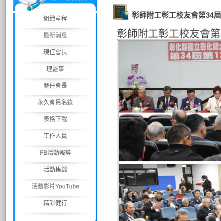
彰師附工彰工校友會第34屆
組織章程
彰師附工彰工校友會第3
最新消息
現任會長
理監事
歷任會長
永久會員名錄
表格下載
工作人員
FB活動報導
活動集錦
活動影片YouTube
精彩健行