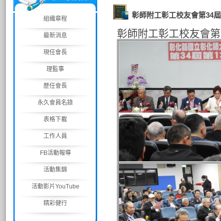
彰師附工彰工校友會第34屆
組織章程
彰師附工彰工校友會第3
最新消息
現任會長
理監事
歷任會長
永久會員名錄
表格下載
工作人員
FB活動報導
活動集錦
活動影片YouTube
精彩健行