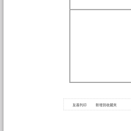
友善列印
新增到收藏夾
Copyright ©2012 國立彰化
50075 彰化市和調里工校街 1 號
( 1, Kung Hsiao Street, Chan