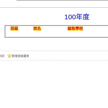
100年度
班級
姓名
錄取學校
列印
新增到收藏夾