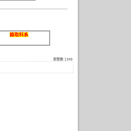
錄取科系
瀏覽數
1349