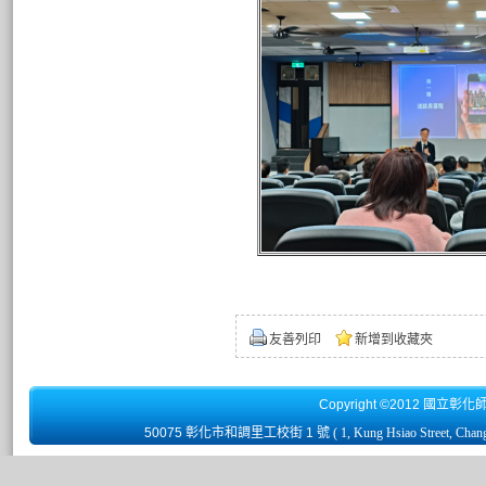
友善列印
新增到收藏夾
Copyright ©2012 國立彰化
50075 彰化市和調里工校街 1 號
( 1, Kung Hsiao Street, Chan