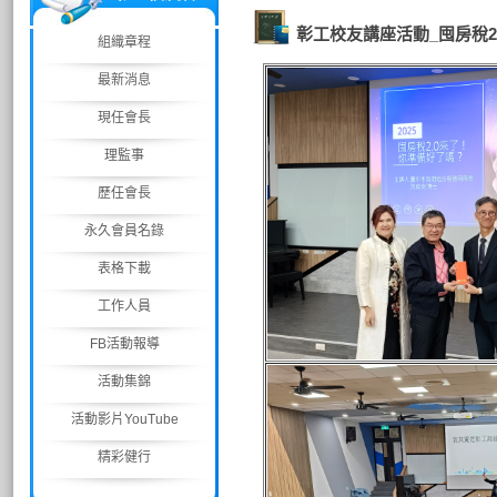
彰工校友講座活動_囤房稅2
組織章程
最新消息
現任會長
理監事
歷任會長
永久會員名錄
表格下載
工作人員
FB活動報導
活動集錦
活動影片YouTube
精彩健行