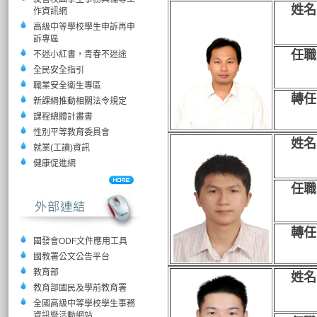
姓名
作資訊網
高級中等學校學生申訴再申
訴專區
任職
不迷小紅書，青春不迷途
全民安全指引
職業安全衛生專區
轉任
新課綱推動相關法令規定
課程總體計畫書
性別平等教育委員會
姓名
就業(工讀)資訊
健康促進網
任職
轉任
國發會ODF文件應用工具
國教署公文公告平台
教育部
姓名
教育部國民及學前教育署
全國高級中等學校學生事務
資訊暨活動網站