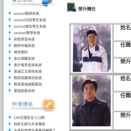
榮升轉任
ischool教師系統
ischool日校學生系統
ischool進校學生系統
姓名
eschool教學系統
英檢學習系統
任職
維修申報系統
場地預約
會計請購系統
榮升
會計報表查詢系統
雲端公文簽核系統
姓名
教師成績資訊系統
教育雲端網路郵局
雲端差勤系統
任職
榮升
168交通安全入口網
與彰化師大共享專區
友善校園學生事務與輔導工