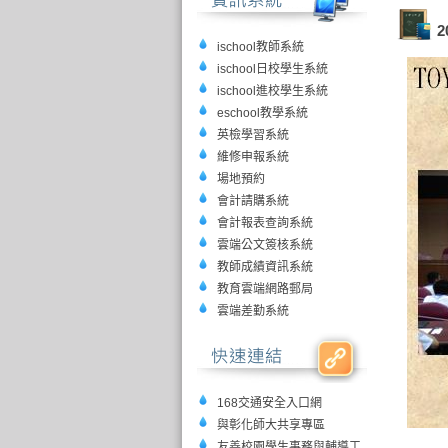
2
ischool教師系統
ischool日校學生系統
ischool進校學生系統
eschool教學系統
英檢學習系統
維修申報系統
場地預約
會計請購系統
會計報表查詢系統
雲端公文簽核系統
教師成績資訊系統
教育雲端網路郵局
雲端差勤系統
168交通安全入口網
與彰化師大共享專區
友善校園學生事務與輔導工