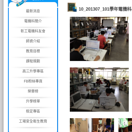
10_201307_101學年
最新消息
電機科簡介
彰工電機科友會
師資介紹
教育目標
課程規劃
高三升學專區
FB粉絲專頁
榮譽榜
升學榜單
檢定專區
工場安全衛生教育