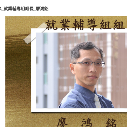
04_就業輔導組組長_廖鴻銘