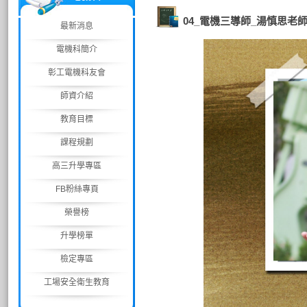
04_電機三導師_湯慎思老
最新消息
電機科簡介
彰工電機科友會
師資介紹
教育目標
課程規劃
高三升學專區
FB粉絲專頁
榮譽榜
升學榜單
檢定專區
工場安全衛生教育