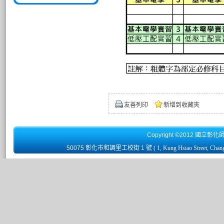
友善列印
新增到收藏夾
Copyright ©2012 國立彰化
50075 彰化市和調里工校街 1 號
( 1, Kung Hsiao Street, Chan