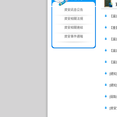
資安訊息公告
【漏
資安相關法規
資安相關連結
【重
資安事件通報
【漏
【漏
【漏
[通
[通
[弱
[資