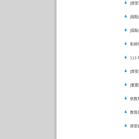
[資
[弱
[弱
彰師
11
[資
[重
依教
教育
資安