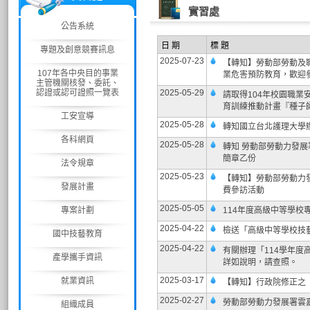
實習處
公告系統
日 期
標 題
專題及創意競賽訊息
2025-07-23
【轉知】勞動部勞動及
107年各中央目的事業
業危害預防教育，歡迎
主管機關核發、委託、
認證或認可證照一覽表
2025-05-29
請取得104年校園職
育訓練推動計畫『種子
工安宣導
2025-05-28
轉知國立台北護理大學辦
各科網頁
2025-05-28
轉知 勞動部勞動力發展
簡章乙份
法令規章
2025-05-23
【轉知】勞動部勞動力發展署技
發展計畫
費參訪活動
2025-05-05
專案計劃
114年度高級中等學
2025-04-22
檢送「高級中等學校技
國中技藝教育
2025-04-22
有關辦理「114學年
產學攜手資訊
詳如說明，請查照。
2025-03-17
就業資訊
【轉知】行政院修正之
2025-02-27
勞動部勞動力發展署雲
組織成員