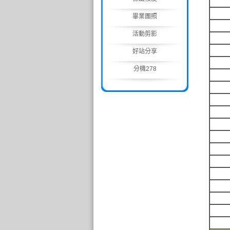
畢業團照
活動剪影
好站分享
分機278