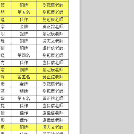
怡茹
銅牌
劉冠辰老師
士朋
第五名
劉冠辰老師
秉逢
佳作
劉冠辰老師
承宗
金牌
黃正誼老師
士朋
銀牌
劉冠辰老師
柏瑋
銅牌
吳志文老師
俊愷
銅牌
盧佳信老師
秉逢
第四名
劉冠辰老師
言力
佳作
盧佳信老師
笙宏
銅牌
劉冠辰老師
琦峰
第五名
黃正誼老師
笙宏
金牌
劉冠辰老師
祉諺
銀牌
劉冠辰老師
琮聖
第五名
黃正誼老師
于捷
佳作
盧佳信老師
晉捷
佳作
盧佳信老師
哲彰
佳作
盧佳信老師
秉承
銅牌
吳志文老師