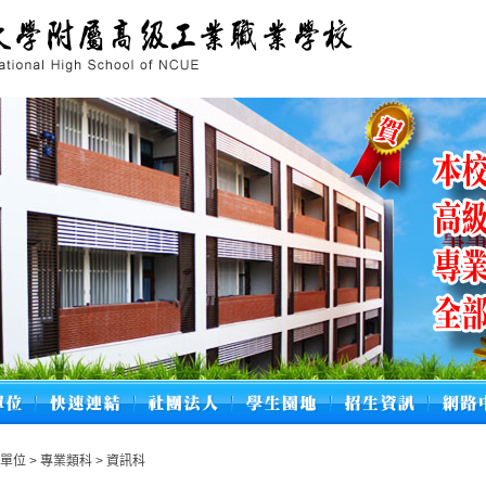
學單位
>
專業類科
>
資訊科