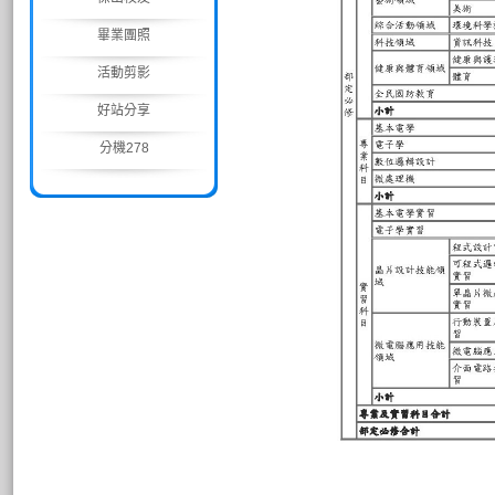
畢業團照
活動剪影
好站分享
分機278