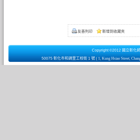
友善列印
新增到收藏夾
Copyright ©2012 國立彰化
50075 彰化市和調里工校街 1 號
( 1, Kung Hsiao Street, Chan