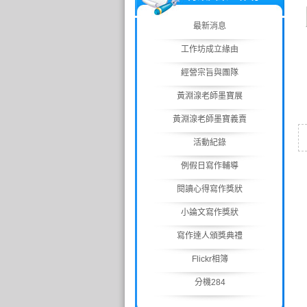
最新消息
工作坊成立緣由
經營宗旨與團隊
黃淵湶老師墨寶展
黃淵湶老師墨寶義賣
活動紀錄
例假日寫作輔導
閱讀心得寫作獎狀
小論文寫作獎狀
寫作達人頒獎典禮
Flickr相簿
分機284