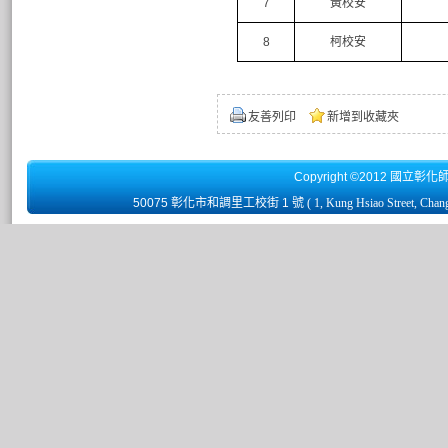
7
黃校安
8
柯校安
友善列印
新增到收藏夾
Copyright ©2012 國立彰化
50075 彰化市和調里工校街 1 號
( 1, Kung Hsiao Street, Chan