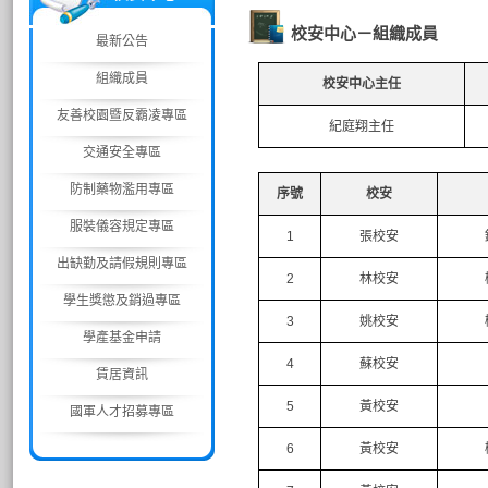
校安中心－組織成員
最新公告
組織成員
校安中心主任
友善校園暨反霸凌專區
紀庭翔主任
交通安全專區
防制藥物濫用專區
序號
校安
服裝儀容規定專區
1
張校安
出缺勤及請假規則專區
2
林校安
學生獎懲及銷過專區
3
姚校安
學產基金申請
4
蘇校安
賃居資訊
5
黃校安
國軍人才招募專區
6
黃校安