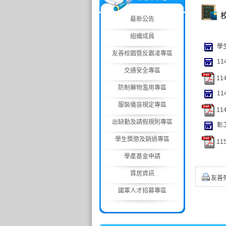
最新公告
組織成員
學生
友善校園暨反霸凌專區
11
交通安全專區
11
防制藥物濫用專區
11
服裝儀容規定專區
11
出缺勤及請假規則專區
彰工
學生獎懲及銷過專區
11
學產基金申請
賃居資訊
友善
國軍人才招募專區