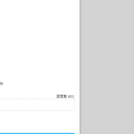
件
瀏覽數
401