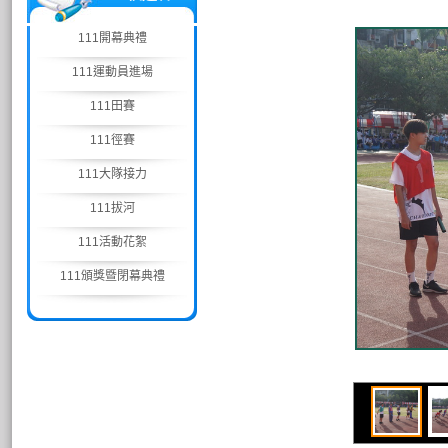
111開幕典禮
111運動員進場
111田賽
111徑賽
111大隊接力
111拔河
111活動花絮
111頒獎暨閉幕典禮