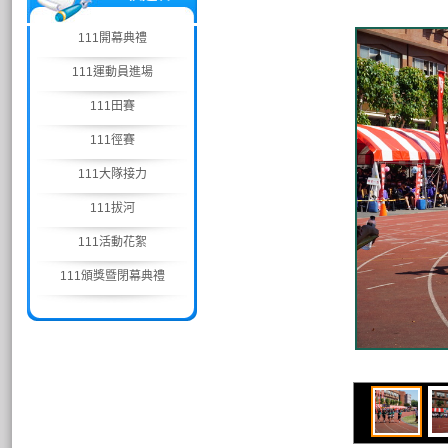
111開幕典禮
111運動員進場
111田賽
111徑賽
111大隊接力
111拔河
111活動花絮
111頒獎暨閉幕典禮