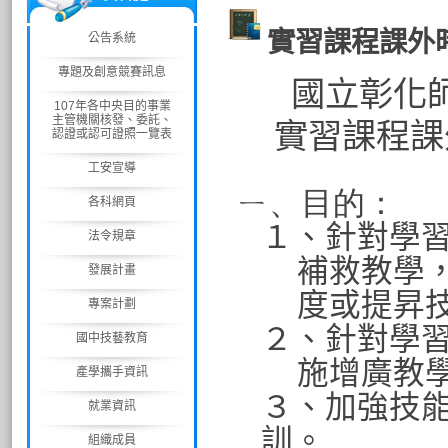
實習課程課外
公告系統
專題及創意競賽訊息
國立彰化
107年各中央目的事業
主管機關核發、委託、
實習課程課
認證或認可證照一覽表
工安宣導
ㄧ、目的：
各科網頁
１、針對學
法令規章
補救教學
發展計畫
度或提昇
專案計劃
２、針對學
國中技藝教育
施增廣教
產學攜手資訊
３、加強技
就業資訊
訓。
組織成員