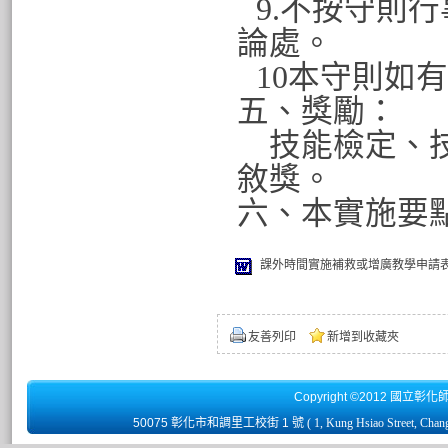
9.
不按守則行
論處。
10
本守則如有
五、獎勵：
技能檢定、
敘獎。
六、本實施要
課外時間實施補救或增廣教學申請表.
友善列印
新增到收藏夾
Copyright ©2012 國立彰化
50075 彰化市和調里工校街 1 號
( 1, Kung Hsiao Street, Chan