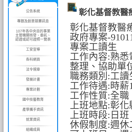
彰化基督教醫
公告系統
專題及創意競賽訊息
彰化基督教醫
107年各中央目的事業
政府專案-91
主管機關核發、委託、
認證或認可證照一覽表
專案工讀生
工安宣導
工作內容:熟
各科網頁
整理、協助單
法令規章
職務類別:工讀
發展計畫
工作待遇:時薪1
專案計劃
工作性質:全職
國中技藝教育
上班地點:彰化
產學攜手資訊
上班時段:日班
就業資訊
休假制度:週休
組織成員