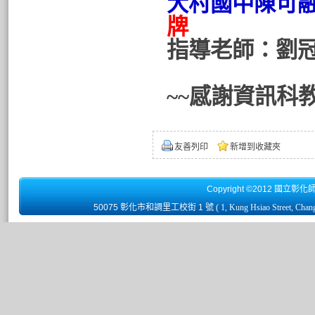
大村國中陳可
牌
指導老師：劉
~~感謝資訊科
友善列印
新增到收藏夾
Copyright ©2012 國立彰化
50075 彰化市和調里工校街 1 號
( 1, Kung Hsiao Street, Chan