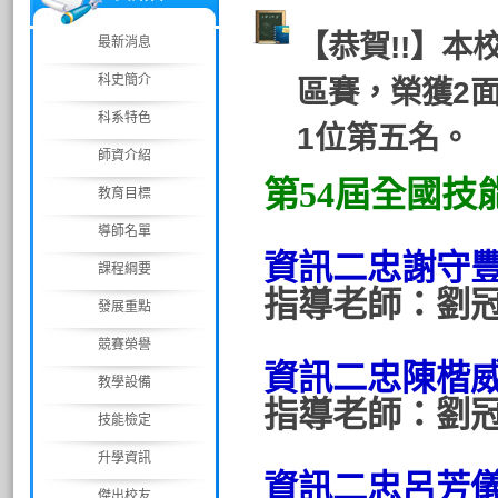
【恭賀!!】本
最新消息
科史簡介
區賽，榮獲2
科系特色
1位第五名。
師資介紹
第54屆全國技
教育目標
導師名單
資訊二忠謝守
課程綱要
指導老師：劉
發展重點
競賽榮譽
資訊二忠陳楷
教學設備
指導老師：劉
技能檢定
升學資訊
資訊二忠呂芳
傑出校友