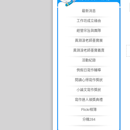
最新消息
工作坊成立緣由
經營宗旨與團隊
黃淵湶老師墨寶展
黃淵湶老師墨寶義賣
活動紀錄
例假日寫作輔導
閱讀心得寫作獎狀
小論文寫作獎狀
寫作達人頒獎典禮
Flickr相簿
分機284