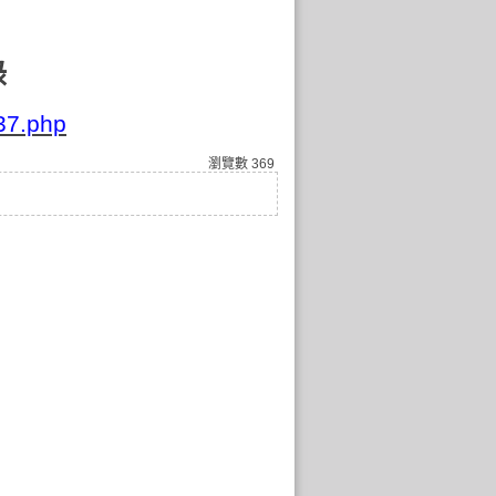
錄
737.php
瀏覽數
369