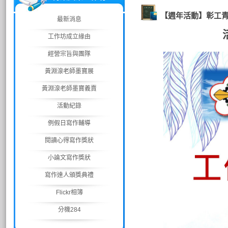
【週年活動】彰工
最新消息
工作坊成立緣由
經營宗旨與團隊
黃淵湶老師墨寶展
黃淵湶老師墨寶義賣
活動紀錄
例假日寫作輔導
閱讀心得寫作獎狀
小論文寫作獎狀
寫作達人頒獎典禮
Flickr相簿
分機284