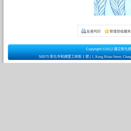
友善列印
新增到收藏夾
Copyright ©2012 國立彰化
50075 彰化市和調里工校街 1 號
( 1, Kung Hsiao Street, Chan