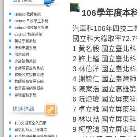
106學年度本
ischool教師系統
ischool日校學生系統
汽車科106年四技二
ischool進校學生系統
eschool教學系統
國立科大錄取率72.7
英檢學習系統
1 黃名毅 國立臺北
維修申報系統
場地預約
2 許上鎰 國立臺北
會計請購系統
3 林伯洋 國立臺北
會計報表查詢系統
雲端公文簽核系統
4 謝毓仁 國立臺灣
教師成績資訊系統
5 陳家浩 國立高雄
教育雲端網路郵局
雲端差勤系統
6 阮炬瑋 國立屏東
7 卓立維 國立屏東
8 林以喆 國立屏東
168交通安全入口網
9 柯聖鴻 國立屏東
與彰化師大共享專區
友善校園學生事務與輔導工