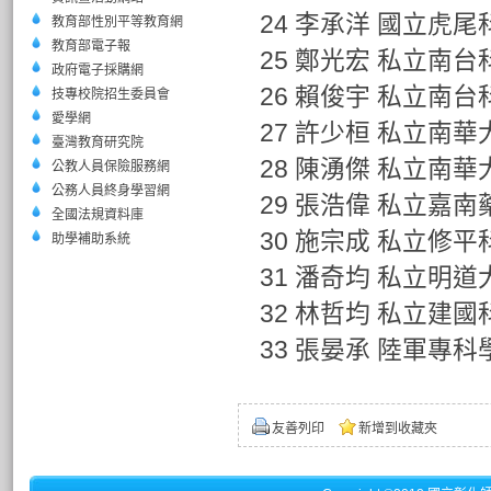
24 李承洋 國立虎尾
教育部性別平等教育網
教育部電子報
25 鄭光宏 私立南
政府電子採購網
26 賴俊宇 私立南
技專校院招生委員會
愛學網
27 許少桓 私立南
臺灣教育研究院
28 陳湧傑 私立南
公教人員保險服務網
公務人員終身學習網
29 張浩偉 私立嘉
全國法規資料庫
30 施宗成 私立修
助學補助系統
31 潘奇均 私立明道
32 林哲均 私立建
33 張晏承 陸軍專科
友善列印
新增到收藏夾