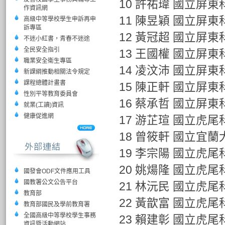
10 許祐瑋 國立屏
作資訊網
11 陳昱穎 國立屏
高級中等學校學生申訴再申
訴專區
12 黃冠超 國立屏
不迷小紅書，青春不迷途
全民安全指引
13 王國權 國立屏
職業安全衛生專區
14 凌汶沛 國立屏
新課綱推動相關法令規定
課程總體計畫書
15 陳正軒 國立屏
性別平等教育委員會
16 蔡承哲 國立屏
就業(工讀)資訊
健康促進網
17 游芷瑄 國立虎
18 曾筱軒 國立宜
19 李宗陽 國立虎
20 姚煬隆 國立虎
國發會ODF文件應用工具
國教署公文公告平台
21 林沅民 國立虎
教育部
22 黃歆富 國立虎
教育部國民及學前教育署
全國高級中等學校學生事務
23 賴建彰 國立虎
資訊暨活動網站