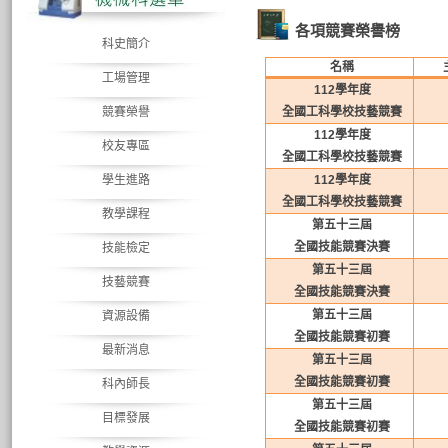
各項競賽榮譽榜
科史簡介
名稱
工場管理
112
學年度
競賽榮譽
全國工科學校技藝競賽
112
學年度
校友專區
全國工科學校技藝競賽
學生進路
112
學年度
全國工科學校技藝競賽
教學課程
第五十三屆
全國技能競賽決賽
技能檢定
第五十三屆
技藝競賽
全國技能競賽決賽
第五十三屆
資源設備
全國技能競賽初賽
最新消息
第五十三屆
全國技能競賽初賽
科內師長
第五十三屆
目標發展
全國技能競賽初賽