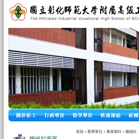
首頁
>
教學單位
>
專業類科
>
機械科