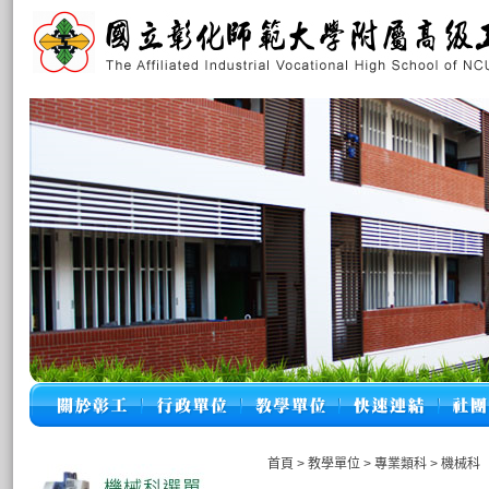
首頁
>
教學單位
>
專業類科
>
機械科