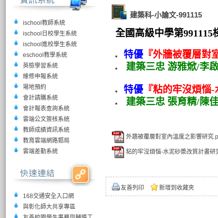
建築科-小論文-991115
ischool教師系統
全國高級中學第99111
ischool日校學生系統
ischool進校學生系統
特優
『外牆被覆層對
eschool教學系統
建築三忠 游雅焮/李啟
英檢學習系統
維修申報系統
場地預約
特優
『
粘的牢沒煩惱
會計請購系統
建築三忠 張育精/陳佳
會計報表查詢系統
雲端公文簽核系統
教師成績資訊系統
外牆被覆層對室內溫度之影響研究.p
教育雲端網路郵局
雲端差勤系統
粘的牢沒煩惱-水泥砂漿改質計畫研究.
友善列印
新增到收藏夾
168交通安全入口網
與彰化師大共享專區
友善校園學生事務與輔導工