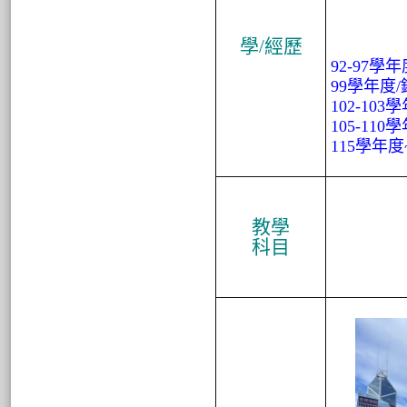
學/經
歷
92-97學
99
學年度
102-103
學
105-110
學
115
學年度
教
學
科
目