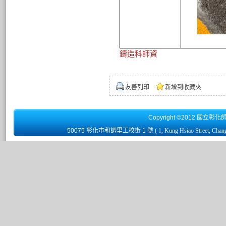
鑄造科師資
友善列印
新增到收藏夾
Copyright ©2012 國立彰化
50075 彰化市和調里工校街 1 號
( 1, Kung Hsiao Street, Chan