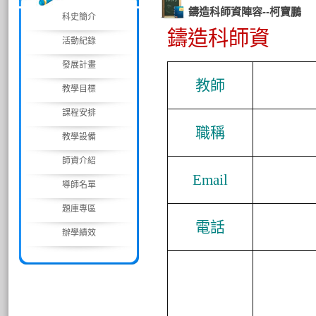
鑄造科師資陣容--柯寶鵬
科史簡介
鑄造科師資
活動紀錄
發展計畫
教
師
教學目標
課程安排
職
稱
教學設備
師資介紹
Email
導師名單
題庫專區
電話
辦學績效