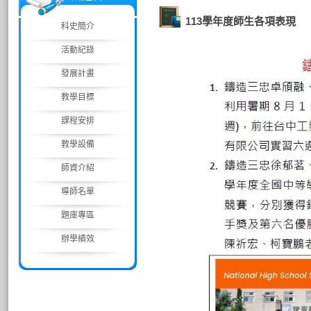
113學年度師生各項表現
科史簡介
活動紀錄
發展計畫
教學目標
課程安排
教學設備
師資介紹
導師名單
題庫專區
辦學績效