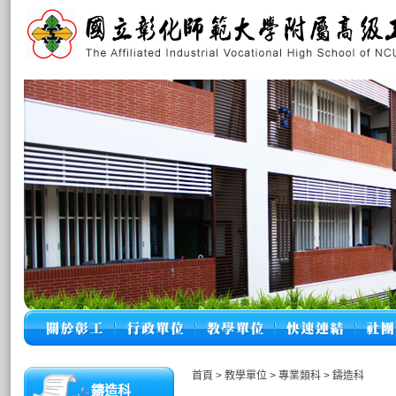
首頁
>
教學單位
>
專業類科
>
鑄造科
鑄造科