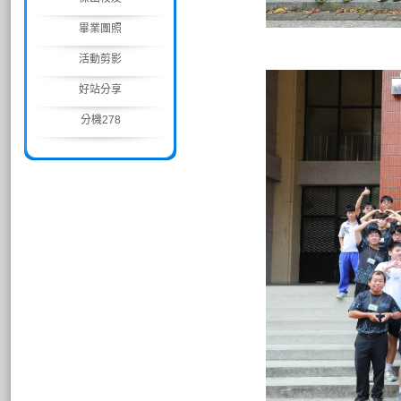
畢業團照
活動剪影
好站分享
分機278