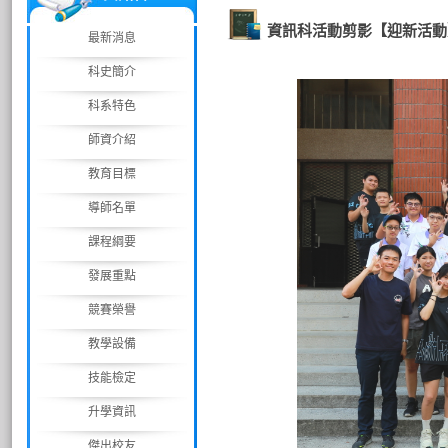
資訊科活動剪影【迎新活動
最新消息
科史簡介
科系特色
師資介紹
教育目標
導師名單
課程綱要
發展重點
競賽榮譽
教學設備
技能檢定
升學資訊
傑出校友