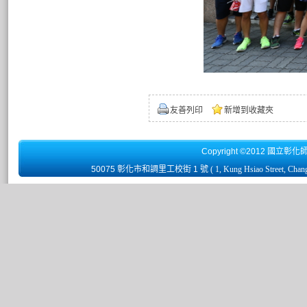
友善列印
新增到收藏夾
Copyright ©2012 國立彰化
50075 彰化市和調里工校街 1 號
( 1, Kung Hsiao Street, Chan