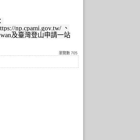
：
//np.cpami.gov.tw/ 、
rkstaiwan及臺灣登山申請一站
瀏覽數
705