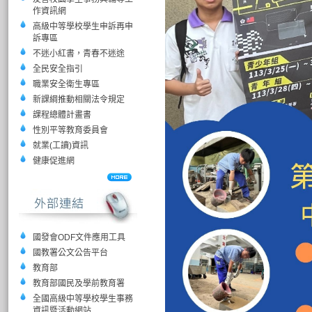
作資訊網
高級中等學校學生申訴再申
訴專區
不迷小紅書，青春不迷途
全民安全指引
職業安全衛生專區
新課綱推動相關法令規定
課程總體計畫書
性別平等教育委員會
就業(工讀)資訊
健康促進網
國發會ODF文件應用工具
國教署公文公告平台
教育部
教育部國民及學前教育署
全國高級中等學校學生事務
資訊暨活動網站