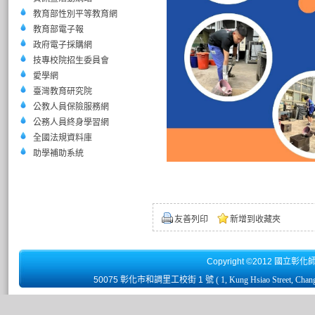
教育部性別平等教育網
教育部電子報
政府電子採購網
技專校院招生委員會
愛學網
臺灣教育研究院
公教人員保險服務網
公務人員終身學習網
全國法規資料庫
助學補助系統
友善列印
新增到收藏夾
Copyright ©2012 國立彰化
50075 彰化市和調里工校街 1 號
( 1, Kung Hsiao Street, Chan