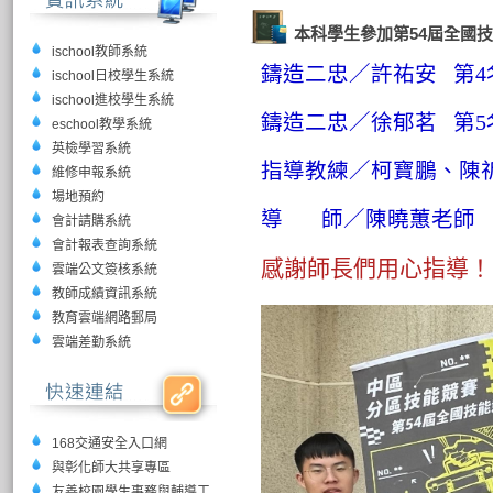
本科學生參加第54屆全國
ischool教師系統
鑄造二忠／許祐安
第4
ischool日校學生系統
ischool進校學生系統
鑄造二忠／
徐郁茗
第5
eschool教學系統
英檢學習系統
指導教練／
柯寶鵬
、陳
維修申報系統
場地預約
導 師／
陳曉蕙
老師
會計請購系統
會計報表查詢系統
感謝師長們用心指
導！
雲端公文簽核系統
教師成績資訊系統
教育雲端網路郵局
雲端差勤系統
168交通安全入口網
與彰化師大共享專區
友善校園學生事務與輔導工