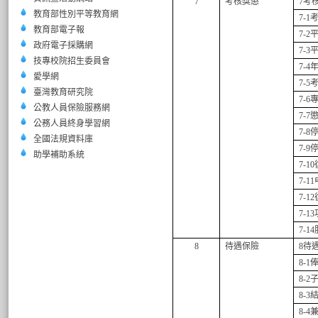
7
考核獎懲
7
考
教育部性別平等教育網
7-1
教育部電子報
7-2
政府電子採購網
7-3
技專校院招生委員會
7-4
愛學網
7-5
臺灣教育研究院
7-6
公教人員保險服務網
7-7
公務人員終身學習網
7-8
全國法規資料庫
7-9
助學補助系統
7-10
7-11
7-12
7-13
7-14
8
待遇保險
8
待
8-1
8-2
8-3
8-4