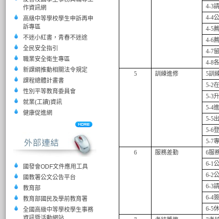
4-3
作資訊網
4-4
高級中等學校學生申訴再申
訴專區
4-5
不迷小紅書，青春不迷途
4-6
全民安全指引
4-7
職業安全衛生專區
4-8
新課綱推動相關法令規定
5
訓練進修
5
訓
課程總體計畫書
5-2
性別平等教育委員會
5-3
就業(工讀)資訊
5-4
健康促進網
5-5
5-6
5-7
6
服務差勤
6
服
6-1
國發會ODF文件應用工具
6-2
國教署公文公告平台
6-3
教育部
6-4
教育部國民及學前教育署
6-5
全國高級中等學校學生事務
資訊暨活動網站