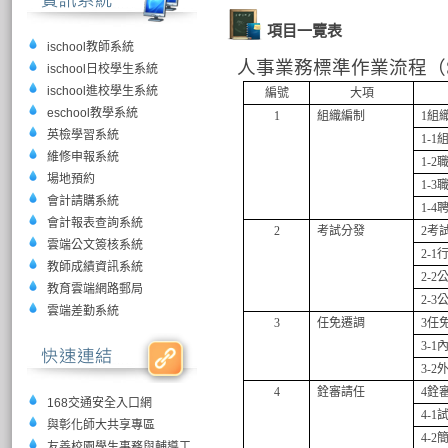
項目一覽表
ischool教師系統
人事業務標準作業流程（S
ischool日校學生系統
ischool進校學生系統
編號
大項
eschool教學系統
1
組織編制
1
組
英檢學習系統
1-1
維修申報系統
1-2
場地預約
1-3
會計請購系統
1-4
會計報表查詢系統
2
考試分發
2
考
雲端公文簽核系統
2-1
教師成績資訊系統
2-2
教育雲端網路郵局
2-3
雲端差勤系統
3
任免遷調
3
任
3-1
3-2
4
銓審請任
4
銓
168交通安全入口網
4-1
與彰化師大共享專區
4-2
友善校園學生事務與輔導工