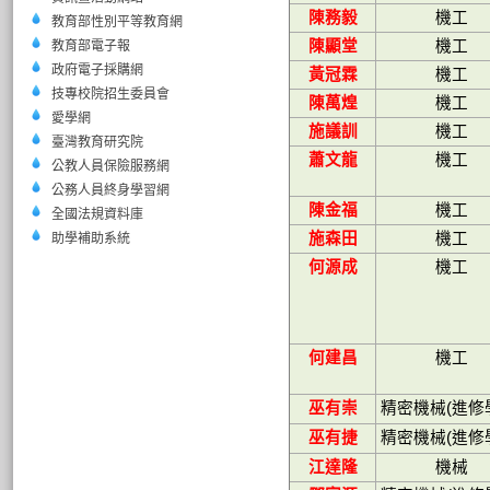
陳務毅
機工
教育部性別平等教育網
陳顯堂
機工
教育部電子報
政府電子採購網
黃冠霖
機工
技專校院招生委員會
陳萬煌
機工
愛學網
施議訓
機工
臺灣教育研究院
蕭文龍
機工
公教人員保險服務網
公務人員終身學習網
陳金福
機工
全國法規資料庫
施森田
機工
助學補助系統
何源成
機工
何建昌
機工
巫有崇
精密機械
(
進修
巫有捷
精密機械
(
進修
江達隆
機械