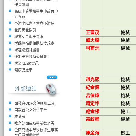
作資訊網
高級中等學校學生申訴再申
訴專區
不迷小紅書，青春不迷途
全民安全指引
王富茂
機械
職業安全衛生專區
賴志騰
機械
新課綱推動相關法令規定
柯育沅
機械
課程總體計畫書
性別平等教育委員會
就業(工讀)資訊
健康促進網
趙光熙
機械
紀金懷
機械
呂信煒
機械
周定坤
機械
國發會ODF文件應用工具
國教署公文公告平台
施金樑
機工
教育部
高政雄
機械
教育部國民及學前教育署
全國高級中等學校學生事務
陳金海
機工
資訊暨活動網站