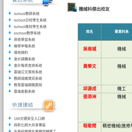
機械科傑出校友
ischool教師系統
ischool日校學生系統
ischool進校學生系統
姓名
畢業科系
eschool教學系統
英檢學習系統
維修申報系統
吳南城
機械
場地預約
會計請購系統
會計報表查詢系統
黃榮文
機械
雲端公文簽核系統
教師成績資訊系統
教育雲端網路郵局
邱源成
機工
雲端差勤系統
張添洲
機械
168交通安全入口網
與彰化師大共享專區
程敬閏
精密機械
(
進修
友善校園學生事務與輔導工