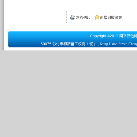
友善列印
新增到收藏夾
Copyright ©2012 國立彰化
50075 彰化市和調里工校街 1 號
( 1, Kung Hsiao Street, Chan