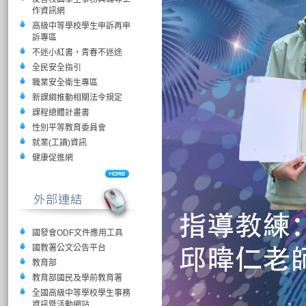
作資訊網
高級中等學校學生申訴再申
訴專區
不迷小紅書，青春不迷途
全民安全指引
職業安全衛生專區
新課綱推動相關法令規定
課程總體計畫書
性別平等教育委員會
就業(工讀)資訊
健康促進網
國發會ODF文件應用工具
國教署公文公告平台
教育部
教育部國民及學前教育署
全國高級中等學校學生事務
資訊暨活動網站