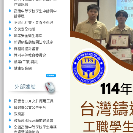
作資訊網
高級中等學校學生申訴再申
訴專區
不迷小紅書，青春不迷途
全民安全指引
職業安全衛生專區
新課綱推動相關法令規定
課程總體計畫書
性別平等教育委員會
就業(工讀)資訊
健康促進網
國發會ODF文件應用工具
國教署公文公告平台
教育部
教育部國民及學前教育署
全國高級中等學校學生事務
資訊暨活動網站