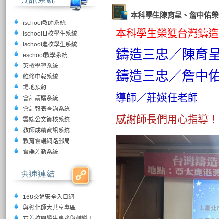
本科學生陳育呈、詹中佑榮
ischool教師系統
本科學生榮獲台灣鑄造
ischool日校學生系統
ischool進校學生系統
鑄造三忠／陳育
eschool教學系統
英檢學習系統
鑄造三忠／詹中
維修申報系統
場地預約
導師／莊媖任
老師
會計請購系統
會計報表查詢系統
感謝師長們用心指導！
雲端公文簽核系統
教師成績資訊系統
教育雲端網路郵局
雲端差勤系統
168交通安全入口網
與彰化師大共享專區
友善校園學生事務與輔導工