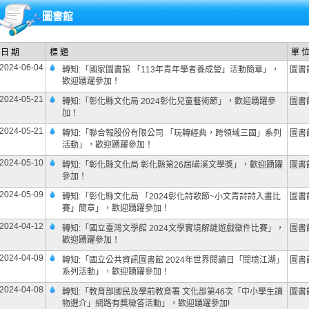
圖書館
日 期
標 題
單 
2024-06-04
轉知:「國家圖書館 「113年青年學者養成營」活動簡章」，
圖書
歡迎踴躍參加！
2024-05-21
轉知:「彰化縣文化局 2024彰化兒童藝術節」，歡迎踴躍參
圖書
加！
2024-05-21
轉知:「聯合報股份有限公司 「玩轉經典，跨領域三國」系列
圖書
活動」，歡迎踴躍參加！
2024-05-10
轉知:「彰化縣文化局 彰化縣第26屆磺溪文學獎」，歡迎踴躍
圖書
參加！
2024-05-09
轉知:「彰化縣文化局 「2024彰化詩歌節~小文青詩詩入畫比
圖書
賽」簡章」，歡迎踴躍參加！
2024-04-12
轉知:「國立臺灣文學館 2024文學實境解謎遊戲徵件比賽」，
圖書
歡迎踴躍參加！
2024-04-09
轉知:「國立公共資訊圖書館 2024年世界閱讀日「閱境江湖」
圖書
系列活動」，歡迎踴躍參加！
2024-04-08
轉知:「教育部國民及學前教育署 文化部第46次「中小學生讀
圖書
物選介」網路有獎徵答活動」，歡迎踴躍參加!