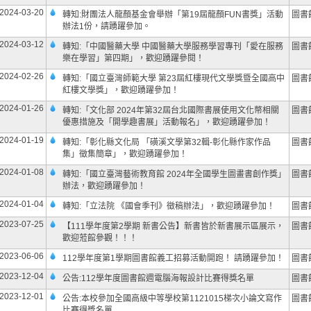
2024-03-20
轉知:財團法人龍顏基金會舉辦「第19屆龍顏FUN書獎」活動
圖書
辦法1份，請踴躍參加。
2024-03-12
轉知:「中國醫藥大學 中國醫藥大學服務學習專刊「愛在服務
圖書
樂在學習」第四期」，歡迎踴躍參閱！
2024-02-26
轉知:「國立臺灣師範大學 第23屆紅樓現代文學獎暨全國高中
圖書
紅樓文學獎」，歡迎踴躍參加！
2024-01-26
轉知:「文化部 2024年第32屆台北國際書展使用文化幣相關
圖書
優惠措施及「開學趣書展」活動報名」，歡迎踴躍參加！
2024-01-19
轉知:「彰化縣文化局 「磺溪文學第32輯-彰化縣作家作品
圖書
集」徵集簡章」，歡迎踴躍參加！
2024-01-08
轉知:「國立臺灣藝術教育館 2024年全國學生圖畫書創作獎」
圖書
辦法，歡迎踴躍參加！
2024-01-04
轉知:「立法院 《國會季刊》徵稿辦法」，歡迎踴躍參加！
圖書
2023-07-25
【111學年度第2學期 新書公告】新書皆於新書展示區展示，
圖書
歡迎蒞館參觀！！！
2023-06-06
112學年度第1學期圖書館義工招募活動開跑！ 請踴躍參加！
圖書
2023-12-04
公告:112學年度圖書館週電腦海報設計比賽得獎名單
圖書
2023-12-01
公告:本校參加全國高級中等學校第1121015梯次小論文寫作
圖書
比賽得獎名單