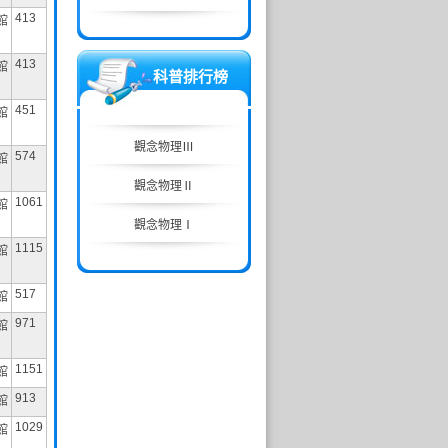
413
館
群
413
館
目送
科普排行榜
觀念物理Ⅴ
刺蝟的優雅
451
館
觀念物理Ⅲ
拼命去死
574
館
觀念物理Ⅱ
第十層地獄
1061
館
觀念物理Ⅰ
群
1115
館
超簡單記事本
517
館
觀念物理Ⅴ
971
館
觀念物理Ⅲ
1151
館
觀念物理Ⅱ
913
館
觀念物理Ⅰ
1029
館