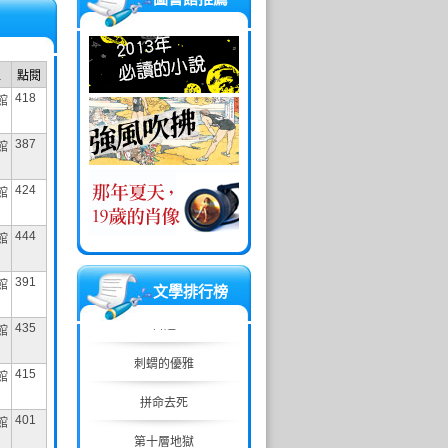
位
點閱
418
館
387
館
424
館
444
館
391
館
文學排行榜
目送
435
館
刺蝟的優雅
415
館
拼命去死
401
館
第十層地獄