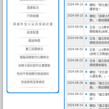
2024-09-13
轉知:「彰化縣
圖書館法
躍參加！
2024-09-13
行政組織
轉知:「南華大
獎」，歡迎踴躍
英 語 外 交 小 尖 兵 培 訓 計 畫
2024-09-09
公告：113
開始報名(由彰
館舍配置
2024-09-09
公告：國立彰
開放時間
課程目前尚有
義工招募辦法
2024-08-22
公告：113
(由彰工文教基
電腦海報製作比賽辦法
2024-08-22
公告：國立彰
課程開始報名
母親卡設計創作比賽要點
2024-08-29
轉知:「文化部
性別平等相關刊物或資料
入圍名單」」
防疫教育宣導資訊
2024-08-26
轉知:「國立公
展」，歡迎踴
2024-08-23
轉知:「國立東
加！
2024-08-14
轉知:「國立臺