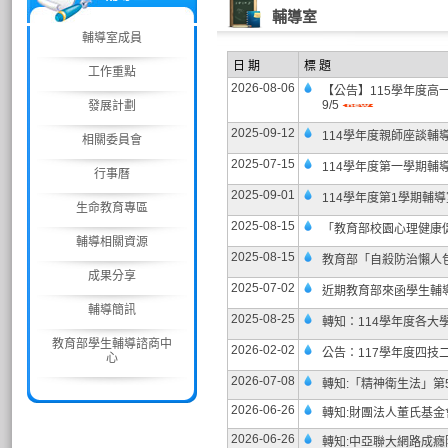
輔導室
輔導室成員
日 期
標 題
工作重點
2026-08-06
【公告】115學年度高
9/5
發展計劃
2025-09-12
114學年度親師座談輔
相關委員會
2025-07-15
114學年度第一學期輔導
行事曆
2025-09-01
114學年度第1學期輔
生命教育專區
2025-08-15
「教育部校園心理健康
輔導相關資源
2025-08-15
教育部「自殺防治懶人
成果分享
2025-07-02
近期教育部來函學生輔
輔導簡訊
2025-08-25
轉知：114學年度各大
教育部學生輔導諮商中
2026-02-02
公告：117學年度四技
心
2026-07-08
轉知:「精神衛生法」第5
2026-06-26
轉知:財團法人董氏基金
2026-06-26
轉知:中亞聯大網路成癮