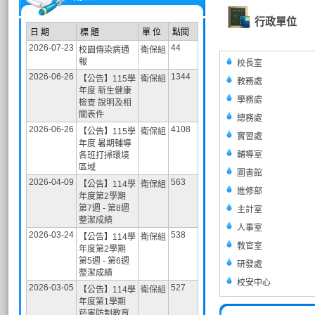
行政單位
日 期
標 題
單 位
點閱
2026-07-23
44
校園傳染病通
衛保組
報
校長室
2026-06-26
1344
【公告】115學
衛保組
教務處
年度 新生健康
學務處
檢查 說明及相
關表件
總務處
2026-06-26
4108
【公告】115學
衛保組
實習處
年度 暑期輔導
輔導室
各班打掃環境
區域
圖書館
2026-04-09
563
【公告】114學
衛保組
進修部
年度第2學期
第7週 - 第8週
主計室
整潔成績
人事室
2026-03-24
538
【公告】114學
衛保組
教官室
年度第2學期
第5週 - 第6週
研發處
整潔成績
校安中心
2026-03-05
527
【公告】114學
衛保組
年度第1學期
菸害防制教育