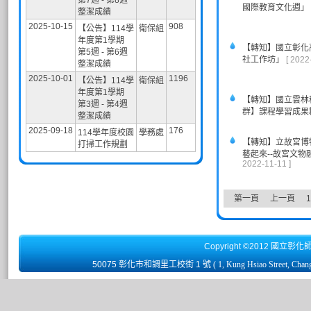
第7週 - 第8週
國際教育文化週」
整潔成績
2025-10-15
908
【公告】114學
衛保組
年度第1學期
【轉知】國立彰化
第5週 - 第6週
社工作坊」
[ 2022
整潔成績
2025-10-01
1196
【公告】114學
衛保組
年度第1學期
【轉知】國立雲林
第3週 - 第4週
群】課程學習成果
整潔成績
2025-09-18
176
114學年度校園
學務處
【轉知】立故宮博
打掃工作規劃
藝起來--故宮文物
2022-11-11 ]
第一頁
上一頁
1
Copyright ©2012 國立彰化
50075 彰化市和調里工校街 1 號
( 1, Kung Hsiao Street, Chan