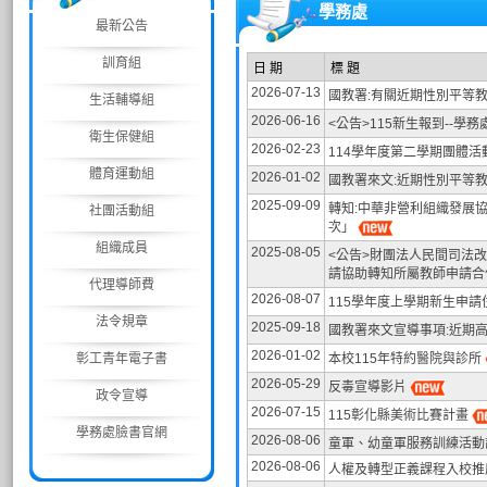
學務處
最新公告
訓育組
日 期
標 題
2026-07-13
國教署:有關近期性別平等
生活輔導組
2026-06-16
<公告>115新生報到--學
衛生保健組
2026-02-23
114學年度第二學期團體活
體育運動組
2026-01-02
國教署來文:近期性別平等
2025-09-09
轉知:中華非營利組織發展
社團活動組
次」
組織成員
2025-08-05
<公告>財團法人民間司法
請協助轉知所屬教師申請
代理導師費
2026-08-07
115學年度上學期新生申
法令規章
2025-09-18
國教署來文宣導事項:近期
2026-01-02
彰工青年電子書
本校115年特約醫院與診所
2026-05-29
反毒宣導影片
政令宣導
2026-07-15
115彰化縣美術比賽計畫
學務處臉書官網
2026-08-06
童軍、幼童軍服務訓練活動
2026-08-06
人權及轉型正義課程入校推