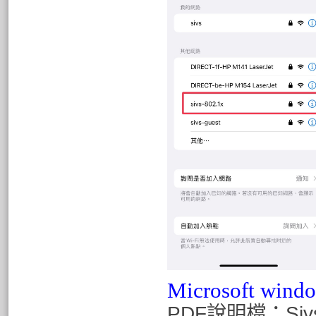
Microsoft wind
PDF說明檔：
Si