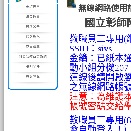
無線網路使用
申請表單
法令規章
國立彰師
最新公告
教職員工專用(
網路現況
SSID：sivs
成員職掌
金鑰：已紙本
教育部教育雲系統
動小組分機207
說明文件
連線後請開啟
資安專區
之無線網路帳
注意：為維護
帳號密碼交給
教職員工專用(
會自動登入！)