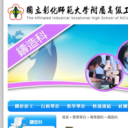
首頁
>
教學單位
>
專業類科
>
鑄造科
鑄造科