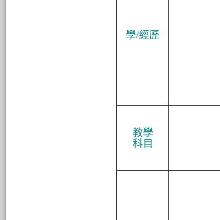
學/經
歷
教
學
科
目