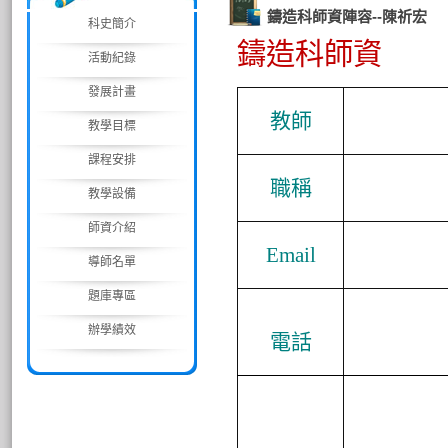
鑄造科師資陣容--陳祈宏
科史簡介
鑄造科師資
活動紀錄
發展計畫
教
師
教學目標
課程安排
職
稱
教學設備
師資介紹
Email
導師名單
題庫專區
辦學績效
電話