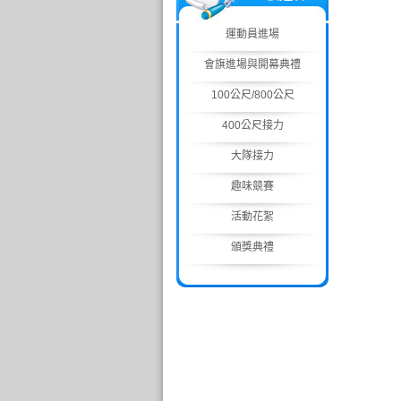
運動員進場
會旗進場與開幕典禮
100公尺/800公尺
400公尺接力
大隊接力
趣味競賽
活動花絮
頒獎典禮