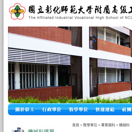
首頁
>
教學單位
>
專業類科
>
機械科