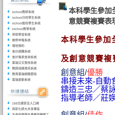
本科學生參加
ischool教師系統
ischool日校學生系統
意競賽複賽表
ischool進校學生系統
eschool教學系統
英檢學習系統
本科學生參加
維修申報系統
場地預約
會計請購系統
及創意競賽複
會計報表查詢系統
雲端公文簽核系統
教師成績資訊系統
創意組/
優勝
教育雲端網路郵局
串接未來-自動
雲端差勤系統
鑄造三忠
／蔡
指導老師
／
莊
168交通安全入口網
與彰化師大共享專區
創意組/
佳作
友善校園學生事務與輔導工