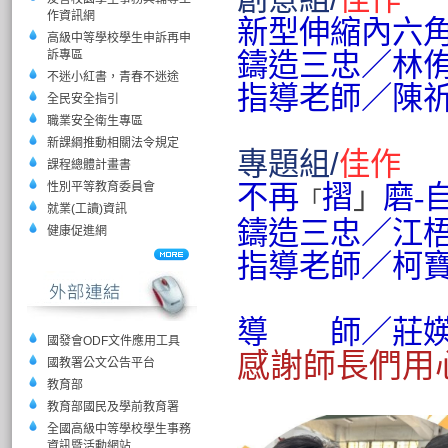
作資訊網
新型伸縮內六
高級中等學校學生申訴再申
訴專區
鑄造三忠
／林
不迷小紅書，青春不迷途
指導老師
／陳
全民安全指引
職業安全衛生專區
新課綱推動相關法令規定
專題組/
佳作
課程總體計畫書
性別平等教育委員會
不再
摺
磨-
」
「
就業(工讀)資訊
鑄造三忠
／江
健康促進網
指導老師
／柯
導
導老
師
／
莊
國發會ODF文件應用工具
感謝師長們用
國教署公文公告平台
教育部
教育部國民及學前教育署
全國高級中等學校學生事務
資訊暨活動網站