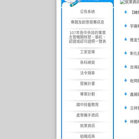
公告系統
【轉
專題及創意競賽訊息
宇廣
107年各中央目的事業
主管機關核發、委託、
進金
認證或認可證照一覽表
工安宣導
彰化
各科網頁
台灣
法令規章
佐岡
發展計畫
專案計劃
鑫揚
國中技藝教育
立祥
產學攜手資訊
仲闐
就業資訊
組織成員