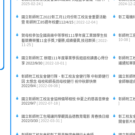
2025-02-24 ]
2024-12-2
國立彰師附工2022彰工月12月份彰工校友會重要活動
彰工電機科
暨 彰師附工85週年校慶112/4/15
[ 2022-12-04 ]
賀母校參加全國高級中等學校111學年度工業類學生技
彰師附工運
10-08 ]
藝競賽榮獲11金手獎,7優勝,成績優異,技冠群英
[ 2022-
11-25 ]
國立彰師附工 辦理111年度畢業學長姐返校讀書心得分
彰師附工校
享 2022/9/30
[ 2022-10-01 ]
議通知單影片
彰師附工校友會健行隊、彰工校友會健行隊 中秋節健行
國立彰師附
因 太想念 母校和師長回母校健行 祝中秋節快樂
會師聯誼自強
2022/9/4
[ 2022-09-08 ]
國立彰師附工校友會協辨倆琴相悦 仲夏之約慈善音樂會
彰師附工校
2022/9/7
[ 2022-07-18 ]
]
國立彰師附工包場讓同學觀賞品德教育電影 青春換日線
彰工校友
2022/3/30
[ 2022-03-31 ]
開會影片相片