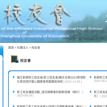
首頁
>
社團法人
>
校友會
校友會
國立彰師附工校友會(彰工校友會)聯合主辦2022疼惜彰
彰師附工
2025-08-2
化家扶囝仔愛心園遊會把愛獻給母校
[ 2022-12-05 ]
彰工校友講座活動_成功領導者的創新思維（相片）
[
彰工校友
2025-08-26 ]
片）
[ 202
彰師附工彰工校友會第34屆第2次理監事會議（相片）
[
彰師附工彰