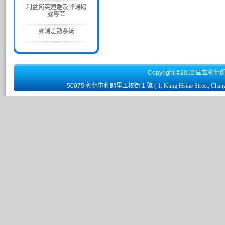
利益衝突迴避及弊端揭
露專區
雲端差勤系統
Copyright ©2012 國立彰化
50075 彰化市和調里工校街 1 號
( 1, Kung Hsiao Street, Chan